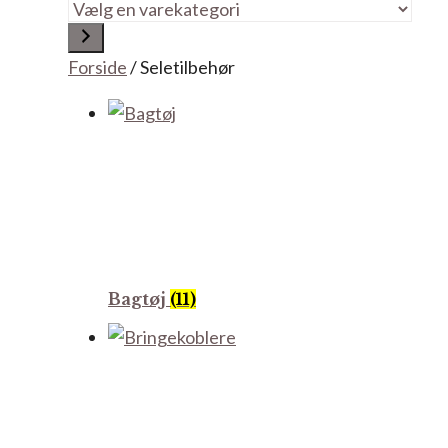
Vælg
en
varekategori
Forside
/ Seletilbehør
Bagtøj
(11)