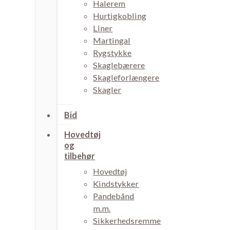
Halerem
Hurtigkobling
Liner
Martingal
Rygstykke
Skaglebærere
Skagleforlængere
Skagler
Bid
Hovedtøj
og
tilbehør
Hovedtøj
Kindstykker
Pandebånd
m.m.
Sikkerhedsremme