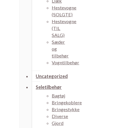
Dæk
Hestevogne
(SOLGTE)
Hestevogne
(TIL
SALG)
Sæder
og
tilbehør
Vogntilbehør
Uncategorized
Seletilbehør
Bagtøj
Bringekoblere
Bringestykke
Diverse
Gjord