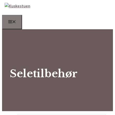
Hop
til
indhold
Menu
Seletilbehør