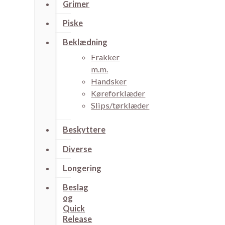
Grimer
Piske
Beklædning
Frakker
m.m.
Handsker
Køreforklæder
Slips/tørklæder
Beskyttere
Diverse
Longering
Beslag
og
Quick
Release