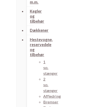
m.m.
Kegler
og
tilbehør
Dækkener
Hestevogne,
reservedele
og
tilbehør
1
sp.
stænger
2
sp.
stænger
Affjedring
Bremser