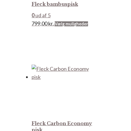
Fleck bambuspisk
på
varesiden
0
ud af 5
Dette
799,00
kr.
Vælg muligheder
vare
har
flere
varianter.
Mulighederne
kan
vælges
på
varesiden
Fleck Carbon Economy
pisk