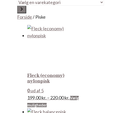
Vælg
en
varekategori
Forside
/ Piske
Fleck (economy)
nylonpisk
0
ud af 5
Prisinterval:
199,00
kr.
–
220,00
kr.
Vælg
Dette
199,00 kr.
muligheder
vare
til