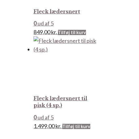
vælges
Fleck lædersnert
på
varesiden
0
ud af 5
849,00
kr.
Tilføj til kurv
Fleck lædersnert til
pisk (4 sp.)
0
ud af 5
1.499,00
kr.
Tilføj til kurv