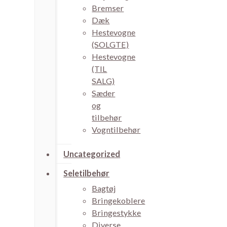
Bremser
Dæk
Hestevogne
(SOLGTE)
Hestevogne
(TIL
SALG)
Sæder
og
tilbehør
Vogntilbehør
Uncategorized
Seletilbehør
Bagtøj
Bringekoblere
Bringestykke
Diverse