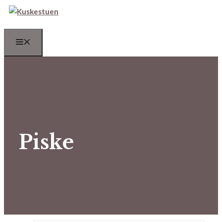
Hop
til
indhold
Menu
Piske