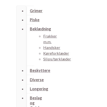
på
varesiden
Grimer
Piske
Beklædning
Frakker
m.m.
Handsker
Køreforklæder
Slips/tørklæder
Beskyttere
Diverse
Longering
Beslag
og