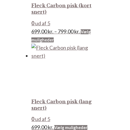
Fleck Carbon pisk (kort
på
snert)
varesiden
0
ud af 5
Prisinterval:
699,00
kr.
–
799,00
kr.
Vælg
Dette
699,00 kr.
muligheder
vare
til
har
799,00 kr.
flere
varianter.
Mulighederne
kan
vælges
Fleck Carbon pisk (lang
på
snert)
varesiden
0
ud af 5
Dette
699,00
kr.
Vælg muligheder