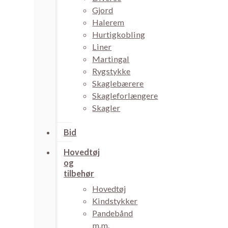
Gjord
Halerem
Hurtigkobling
Liner
Martingal
Rygstykke
Skaglebærere
Skagleforlængere
Skagler
Bid
Hovedtøj
og
tilbehør
Hovedtøj
Kindstykker
Pandebånd
m.m.