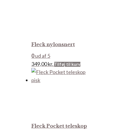
flere
varianter.
Mulighederne
kan
vælges
Fleck nylonsnert
på
varesiden
0
ud af 5
349,00
kr.
Tilføj til kurv
Fleck Pocket teleskop