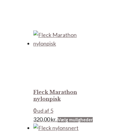
Fleck Marathon
nylonpisk
0
ud af 5
Dette
320,00
kr.
Vælg muligheder
vare
har