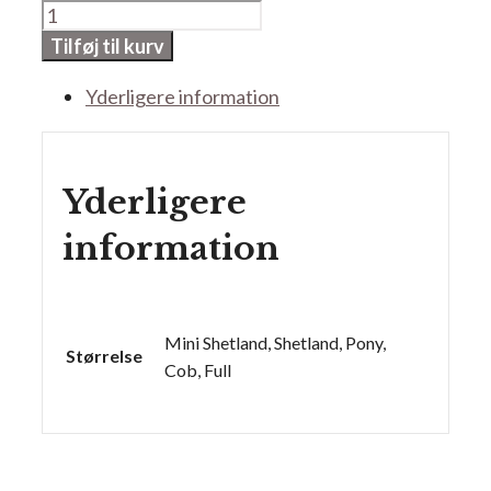
Skaglekobler
antal
Tilføj til kurv
Yderligere information
Yderligere
information
Mini Shetland, Shetland, Pony,
Størrelse
Cob, Full