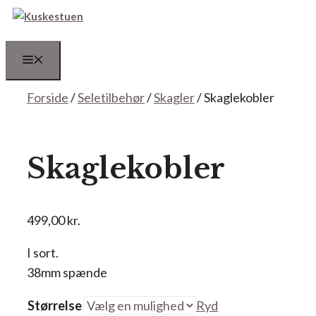
Hop
til
indhold
Menu
Forside
/
Seletilbehør
/
Skagler
/ Skaglekobler
Skaglekobler
499,00
kr.
I sort.
38mm spænde
Størrelse
Ryd