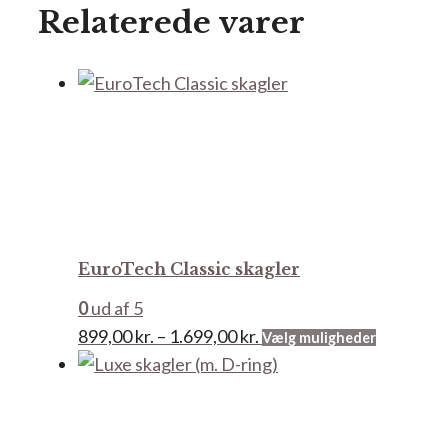
Relaterede varer
EuroTech Classic skagler
0
ud af 5
Prisinterval:
Dette
899,00
kr.
–
1.699,00
kr.
Vælg muligheder
899,00 kr.
vare
til
har
1.699,00 kr.
flere
varianter