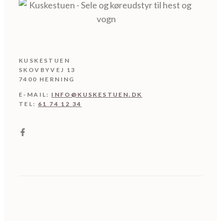
kan
vælges
på
varesi
KUSKESTUEN
SKOVBYVEJ 13
7400 HERNING
E-MAIL:
INFO@KUSKESTUEN.DK
TEL:
61 74 12 34