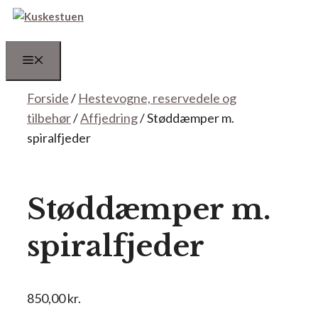
Hop
til
indhold
Menu
Forside
/
Hestevogne, reservedele og
tilbehør
/
Affjedring
/ Støddæmper m.
spiralfjeder
Støddæmper m.
spiralfjeder
850,00
kr.