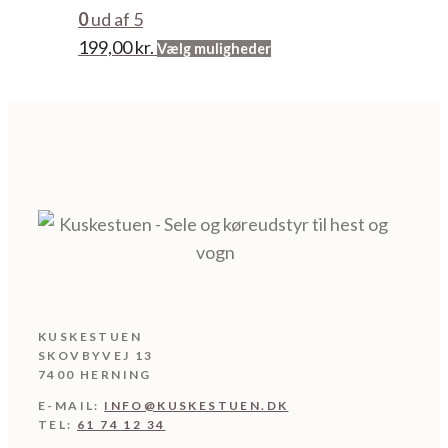
varesiden
0
ud af 5
Dette
199,00
kr.
Vælg muligheder
vare
har
flere
varianter.
Mulighederne
kan
vælges
på
varesiden
KUSKESTUEN
SKOVBYVEJ 13
7400 HERNING
E-MAIL:
INFO@KUSKESTUEN.DK
TEL:
61 74 12 34