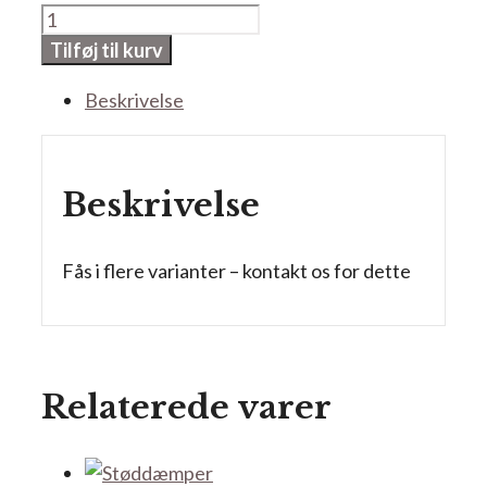
Støddæmper
m.
Tilføj til kurv
spiralfjeder
Beskrivelse
antal
Beskrivelse
Fås i flere varianter – kontakt os for dette
Relaterede varer