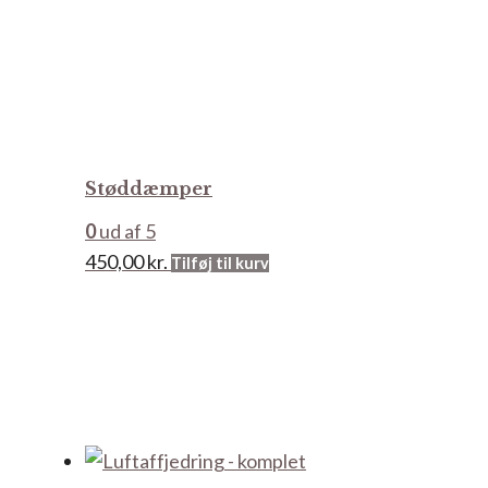
Støddæmper
0
ud af 5
450,00
kr.
Tilføj til kurv