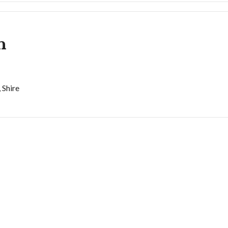
n
 Shire