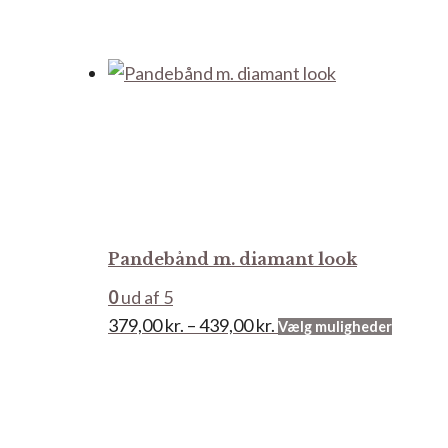
Pandebånd m. diamant look
0
ud af 5
Prisinterval:
Dette
379,00
kr.
–
439,00
kr.
Vælg muligheder
379,00 kr.
vare
til
har
439,00 kr.
flere
variant