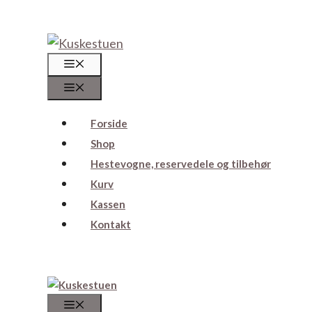
Hop
til
Menu
indhold
Menu
Forside
Shop
Hestevogne, reservedele og tilbehør
Kurv
Kassen
Kontakt
Menu