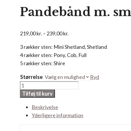
Pandebånd m. sm
Prisinterval:
219,00
kr.
–
239,00
kr.
219,00 kr.
3 rækker sten: Mini Shetland, Shetland
til
4 rækker sten: Pony, Cob, Full
239,00 kr.
5 rækker sten: Shire
Størrelse
Ryd
Pandebånd
m.
Tilføj til kurv
små
Beskrivelse
rhinsten
Yderligere information
antal