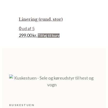
Mulighede
kan
vælges
Linering (rund, stor)
på
varesiden
0
ud af 5
299,00
kr.
Tilføj til kurv
KUSKESTUEN