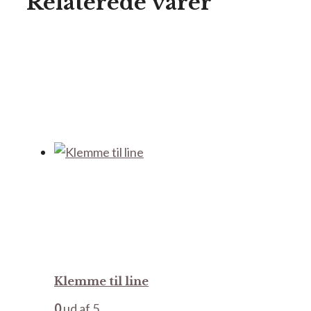
Relaterede varer
Klemme til line
0
ud af 5