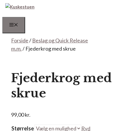
Hop
til
indhold
Menu
Forside
/
Beslag og Quick Release
m.m.
/ Fjederkrog med skrue
Fjederkrog med
skrue
99,00
kr.
Størrelse
Ryd