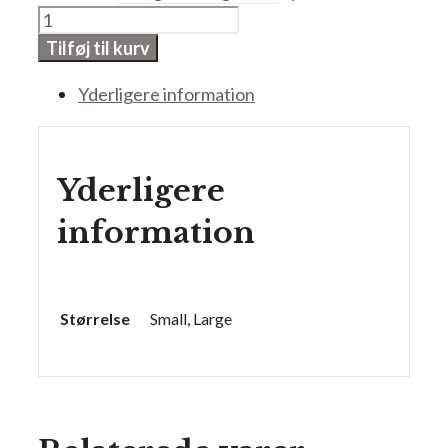
Fjederkrog
med
Tilføj til kurv
skrue
Yderligere information
antal
Yderligere
information
Størrelse
Small, Large